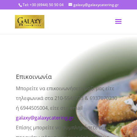
Tel: +30 (6944) 50 50 04
galaxy@galaxycatering.gr
Επικοινωνία
Μπορείτε να επικοινωνήσετε μαζί μας είτε
τηλεφωνικά στα 210-5540723 & 6937070230
ή 6944505004, είτε στο email
galaxy@galaxycatering.gr
.
Επίσης μπορείτε να συμπληρώσετε την